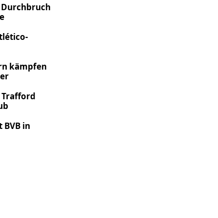
t Durchbruch
be
tlético-
ern kämpfen
ler
 Trafford
ub
t BVB in