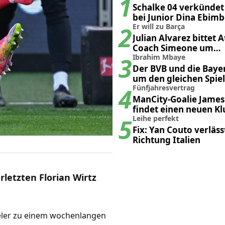
1
Schalke 04 verkünde
bei Junior Dina Ebim
2
Er will zu Barça
Julian Alvarez bittet A
Coach Simeone um
3
Transferfreigabe
Ibrahim Mbaye
Der BVB und die Bay
um den gleichen Spie
4
Fünfjahresvertrag
ManCity-Goalie James
findet einen neuen Kl
5
Leihe perfekt
Fix: Yan Couto verläss
Richtung Italien
letzten Florian Wirtz
ieler zu einem wochenlangen