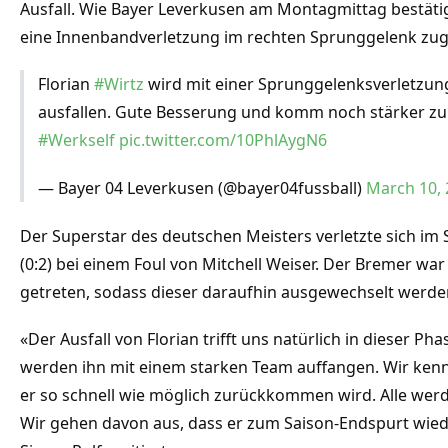
Ausfall. Wie Bayer Leverkusen am Montagmittag bestätigt
eine Innenbandverletzung im rechten Sprunggelenk zu
Florian
#Wirtz
wird mit einer Sprunggelenksverletzu
ausfallen. Gute Besserung und komm noch stärker zur
#Werkself
pic.twitter.com/10PhlAygN6
— Bayer 04 Leverkusen (@bayer04fussball)
March 10, 
Der Superstar des deutschen Meisters verletzte sich i
(0:2) bei einem Foul von Mitchell Weiser. Der Bremer wa
getreten, sodass dieser daraufhin ausgewechselt werde
«Der Ausfall von Florian trifft uns natürlich in dieser Ph
werden ihn mit einem starken Team auffangen. Wir kenn
er so schnell wie möglich zurückkommen wird. Alle werd
Wir gehen davon aus, dass er zum Saison-Endspurt wieder