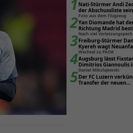
1
Nati-Stürmer Andi Zeq
der Abschussliste sei
2
Foto aus dem Flugzeug
Yan Diomande hat den
Richtung Madrid best
3
Nach viel Verletzungspech
Freiburg-Stürmer Dani
Kyereh wagt Neuanfan
4
Bundesliga
Wechsel zu PAOK
Augsburg lässt Fixsta
Dimitrios Giannoulis 
5
ziehen
Daniel Mikolajewski
Der FC Luzern verkün
Transfer der neuen
Sturmhoffnung