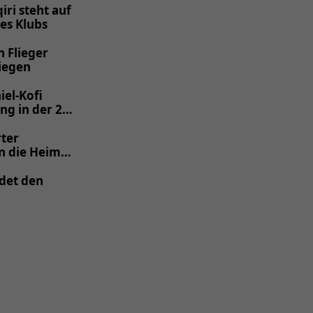
iri steht auf
nes Klubs
 Flieger
iegen
el-Kofi
g in der 2.
rter
in die Heimat
det den