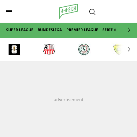
SUPER LEAGUE
BUNDESLIGA
PREMIER LEAGUE
SERIE A
LA LIGA