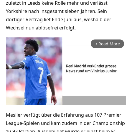
zuletzt in Leeds keine Rolle mehr und verlässt
Yorkshire nach insgesamt sieben Jahren. Sein
dortiger Vertrag lief Ende Juni aus, weshalb der
Wechsel nun ablösefrei erfolgt.
Read More
arrow_forward_ios
Meslier verfügt über die Erfahrung aus 107 Premier
Mute
League-Spielen und kam zudem in der Championship
zu 93 Partien. Ausgebildet wurde er einst beim FC