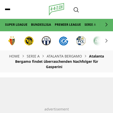
SUPER LEAGUE
BUNDESLIGA
PREMIER LEAGUE
SERIE A
LA LIGA
HOME
SERIE A
ATALANTA BERGAMO
Atalanta
Bergamo findet überraschenden Nachfolger für
Gasperini