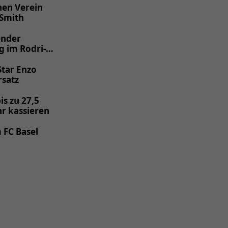
nen Verein
 Smith
ender
g im Rodri-
Star Enzo
rsatz
is zu 27,5
hr kassieren
 FC Basel