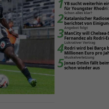
1
YB sucht weiterhin ei
für Youngster Rhodri
2
Schon alles klar?
Katalanischer Radios
berichtet von Einigun
3
Poker
Angebot folgt
ManCity will Chelsea-
Fernandez als Rodri-E
4
Lukrativer Vertrag
Rodri wird bei Barça b
Millionen Euro pro Ja
5
Muskelverletzung
Jonas Omlin fällt beim
schon wieder aus