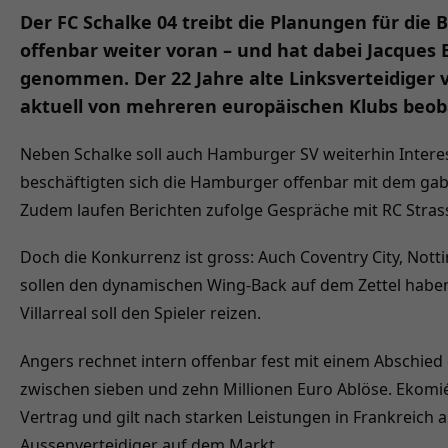
Der FC Schalke 04 treibt die Planungen für die
offenbar weiter voran – und hat dabei Jacques E
genommen. Der 22 Jahre alte Linksverteidiger 
aktuell von mehreren europäischen Klubs beob
Neben Schalke soll auch Hamburger SV weiterhin Interes
beschäftigten sich die Hamburger offenbar mit dem gabu
Zudem laufen Berichten zufolge Gespräche mit RC Stras
Doch die Konkurrenz ist gross: Auch Coventry City, Nott
sollen den dynamischen Wing-Back auf dem Zettel haben
Villarreal soll den Spieler reizen.
Angers rechnet intern offenbar fest mit einem Abschied 
zwischen sieben und zehn Millionen Euro Ablöse. Ekomié
Vertrag und gilt nach starken Leistungen in Frankreich 
Aussenverteidiger auf dem Markt.