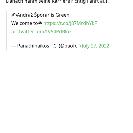
Danach nahm seine Karriere richtig Fahrt auf.
✍️Andraž Šporar is Green!
Welcome to☘️
https://t.co/J87MrdhYkF
pic.twitter.com/fV54PdBlox
— Panathinaikos F.C. (@paofc_)
July 27, 2022