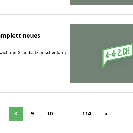
komplett neues
e wichtige Grundsatzentscheidung
7
8
9
10
…
114
»