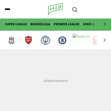
SUPER LEAGUE
BUNDESLIGA
PREMIER LEAGUE
SERIE A
LA LIGA