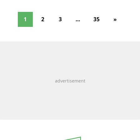
1
2
3
…
35
»