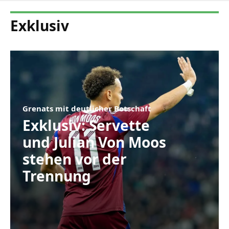
Exklusiv
Grenats mit deutlicher Botschaft
Exklusiv: Servette
und Julian Von Moos
stehen vor der
Trennung