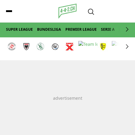
SUPER LEAGUE
BUNDESLIGA
PREMIER LEAGUE
SERIE A
LA LIGA