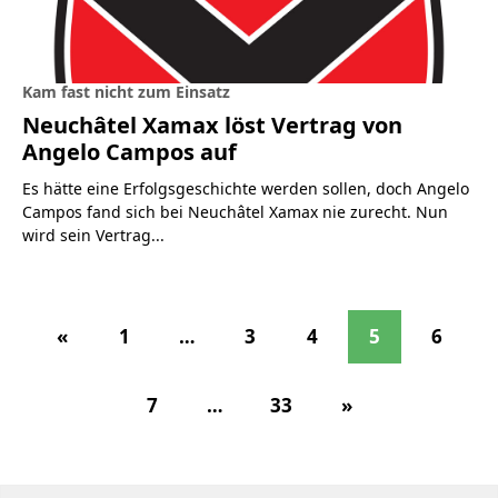
Kam fast nicht zum Einsatz
Neuchâtel Xamax löst Vertrag von
Angelo Campos auf
Es hätte eine Erfolgsgeschichte werden sollen, doch Angelo
Campos fand sich bei Neuchâtel Xamax nie zurecht. Nun
wird sein Vertrag...
«
1
…
3
4
5
6
7
…
33
»