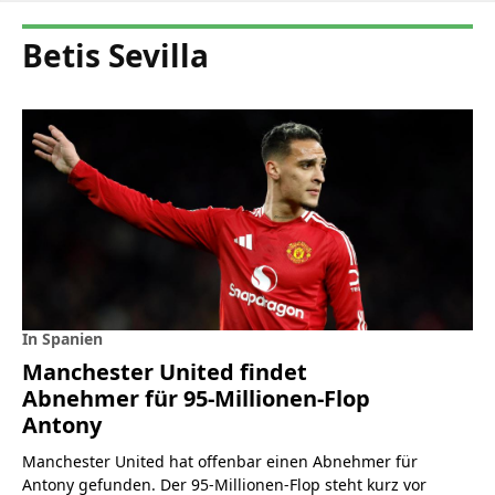
Betis Sevilla
In Spanien
Manchester United findet
Abnehmer für 95-Millionen-Flop
Antony
Manchester United hat offenbar einen Abnehmer für
Antony gefunden. Der 95-Millionen-Flop steht kurz vor