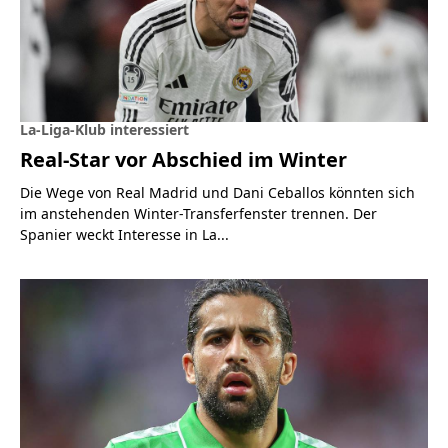
La-Liga-Klub interessiert
Real-Star vor Abschied im Winter
Die Wege von Real Madrid und Dani Ceballos könnten sich
im anstehenden Winter-Transferfenster trennen. Der
Spanier weckt Interesse in La...