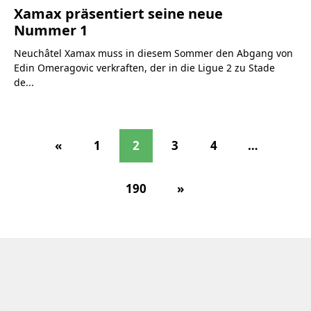
Xamax präsentiert seine neue
Nummer 1
Neuchâtel Xamax muss in diesem Sommer den Abgang von
Edin Omeragovic verkraften, der in die Ligue 2 zu Stade
de...
«
1
2
3
4
…
190
»