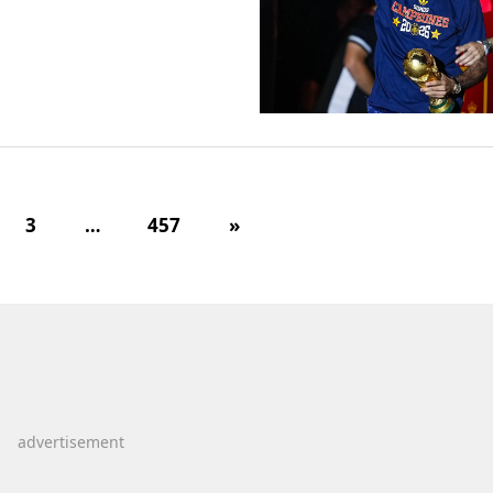
3
…
457
»