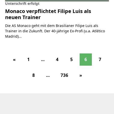
Unterschrift erfolgt
Monaco verpflichtet Filipe Luis als
neuen Trainer
Die AS Monaco geht mit dem Brasilianer Filipe Luis als
Trainer in die Zukunft. Der 40-jährige Ex-Profi (u.a. Atlético
Madrid)...
«
1
…
4
5
6
7
8
…
736
»