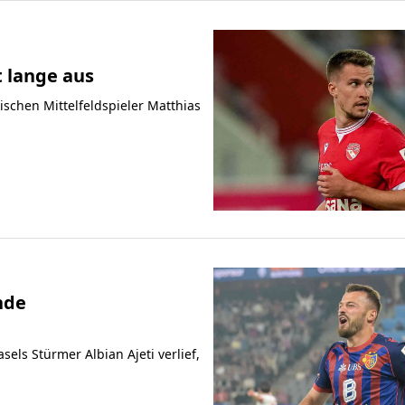
t lange aus
ischen Mittelfeldspieler Matthias
nde
els Stürmer Albian Ajeti verlief,