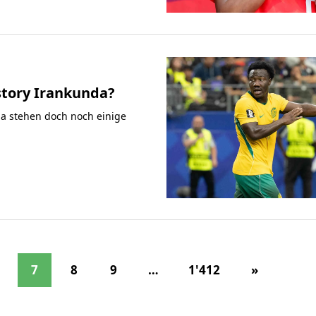
story Irankunda?
da stehen doch noch einige
7
8
9
…
1'412
»