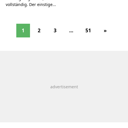
vollständig. Der einstige...
1
2
3
…
51
»