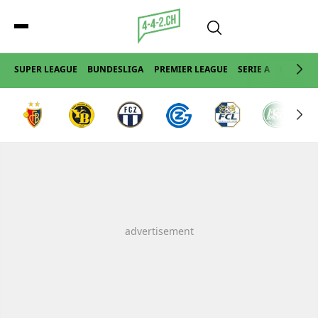
SUPER LEAGUE
BUNDESLIGA
PREMIER LEAGUE
SERIE A
LA LIGA