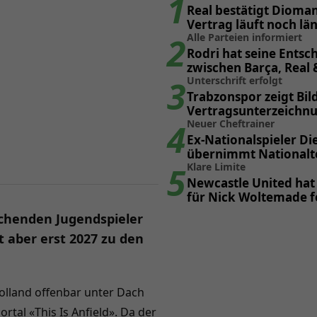
1
Real bestätigt Dioman
Vertrag läuft noch län
2
gedacht
Alle Parteien informiert
Rodri hat seine Entsc
zwischen Barça, Real
3
getroffen
Unterschrift erfolgt
Trabzonspor zeigt Bil
Vertragsunterzeichn
4
Mohamed Salah
Neuer Cheftrainer
Ex-Nationalspieler Di
übernimmt Nationalt
5
Uruguay
Klare Limite
Newcastle United hat
für Nick Woltemade f
echenden Jugendspieler
aber erst 2027 zu den
holland offenbar unter Dach
tal «This Is Anfield». Da der