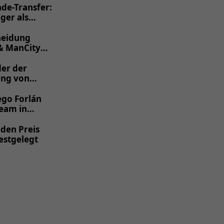
de-Transfer:
ger als
heidung
 & ManCity
der der
ung von
ego Forlán
eam in
 den Preis
estgelegt