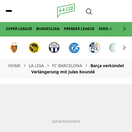
SUPER LEAGUE
BUNDESLIGA
PREMIER LEAGUE
SERIE A
LA LIGA
HOME
LA LIGA
FC BARCELONA
Barça verkündet
Verlängerung mit Jules Koundé