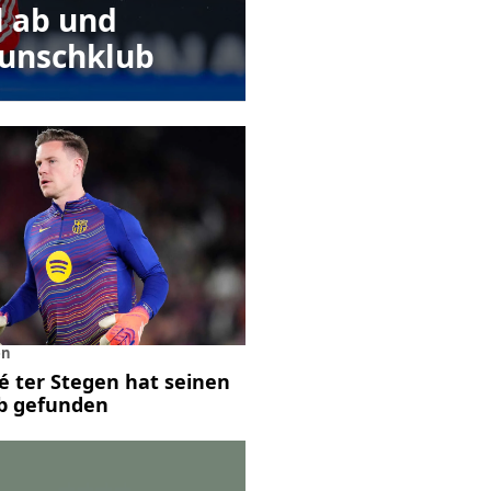
l ab und
Wunschklub
en
 ter Stegen hat seinen
b gefunden