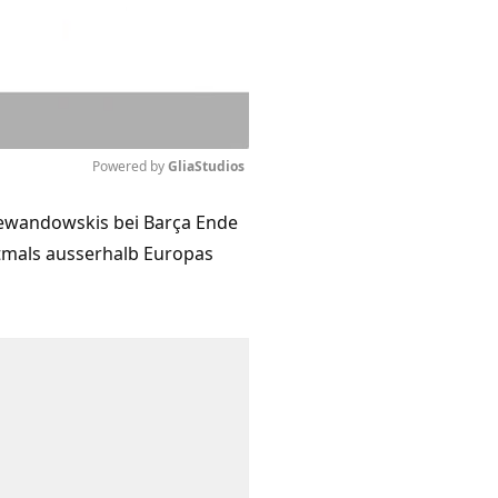
Powered by 
GliaStudios
Lewandowskis bei Barça Ende
Mute
stmals ausserhalb Europas