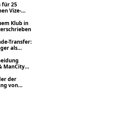
 für 25
hen Vize-
euem Klub in
terschrieben
de-Transfer:
ger als
heidung
 & ManCity
der der
ung von