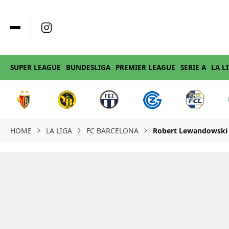
SUPER LEAGUE
BUNDESLIGA
PREMIER LEAGUE
SERIE A
LA L
HOME
LA LIGA
FC BARCELONA
Robert Lewandowski 