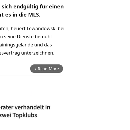
sich endgültig für einen
t es in die MLS.
ten, heuert Lewandowski bei
 um seine Dienste bemüht.
rainingsgelände und das
esvertrag unterzeichnen.
Read More
arrow_forward_ios