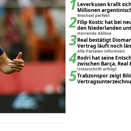
1
Leverkusen krallt sich
Millionen argentinisc
2
Weltmeister
Wechsel perfekt
Filip Kostic hat bei n
den Niederlanden un
3
Horrende Ablöse
Real bestätigt Dioman
Vertrag läuft noch län
4
gedacht
Alle Parteien informiert
Rodri hat seine Entsc
zwischen Barça, Real
5
getroffen
Unterschrift erfolgt
Trabzonspor zeigt Bil
Vertragsunterzeichn
Mohamed Salah