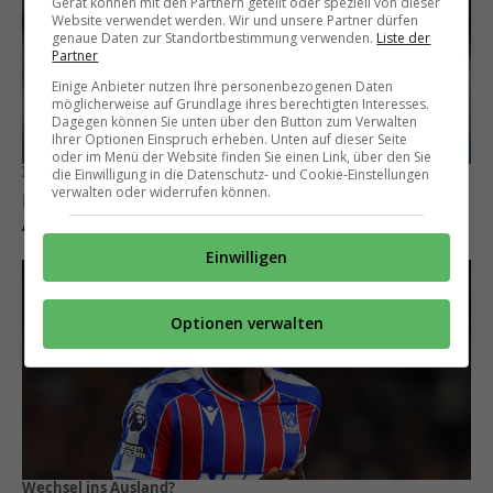
Gerät können mit den Partnern geteilt oder speziell von dieser
Website verwendet werden. Wir und unsere Partner dürfen
genaue Daten zur Standortbestimmung verwenden.
Liste der
Partner
Einige Anbieter nutzen Ihre personenbezogenen Daten
möglicherweise auf Grundlage ihres berechtigten Interesses.
Dagegen können Sie unten über den Button zum Verwalten
Ihrer Optionen Einspruch erheben. Unten auf dieser Seite
oder im Menü der Website finden Sie einen Link, über den Sie
Intensive Kontakte
die Einwilligung in die Datenschutz- und Cookie-Einstellungen
verwalten oder widerrufen können.
Berater Pini Zahavi will Alaba nach Saudi-
Arabien bringen
Einwilligen
Optionen verwalten
Wechsel ins Ausland?