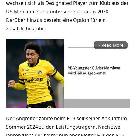
wechselt sich als Designated Player zum Klub aus der
US-Metropole und unterschreibt da bis 2030.
Darüber hinaus besteht eine Option für ein
zusätzliches Jahr.
Read More
arrow_forward_ios
Der Angreifer zählte beim FCB seit seiner Ankunft im
Mute
Sommer 2024 zu den Leistungsträgern. Nach zwei
Jahren zieht der Ivorer nun aber weiter. Für den FCB