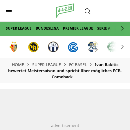
SUPER LEAGUE
BUNDESLIGA
PREMIER LEAGUE
SERIE A
LA LIGA
HOME
SUPER LEAGUE
FC BASEL
Ivan Rakitic
bewertet Meistersaison und spricht über mögliches FCB-
Comeback