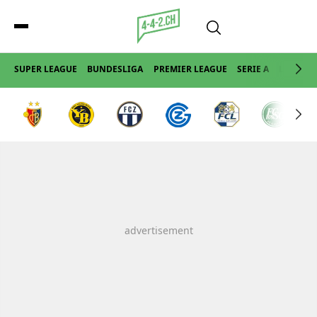
SUPER LEAGUE
BUNDESLIGA
PREMIER LEAGUE
SERIE A
LA LIGA