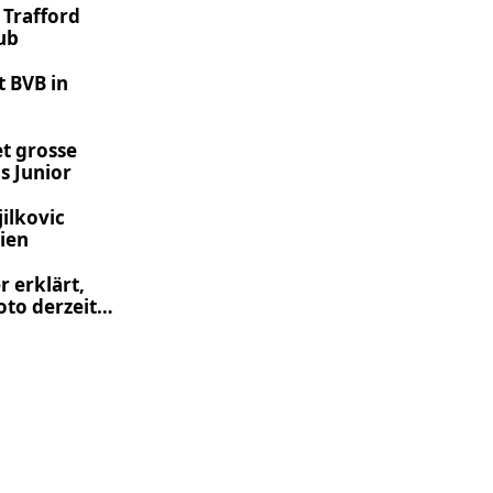
 Trafford
ub
t BVB in
t grosse
s Junior
jilkovic
ien
r erklärt,
to derzeit
s