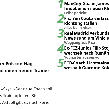
1
ManCity-Goalie James
findet einen neuen Kl
2
Leihe perfekt
Fix: Yan Couto verläss
Richtung Italien
3
Alles beim Alten
Real Madrid verkünde
News rund um Viniciu
4
Weggang aus Pisa
Ex-FCZ-Junior Filip Sto
wechselt nach Rumän
5
Youngster aussen vor
FCB-Coach Lichtsteine
on Erik ten Hag
weshalb Giacomo Kolo
e einen neuen Trainer
hinten anstehen mus
«Sky». «Der neue Coach soll
Training leiten. Bis
. Aktuell gibt es noch keine