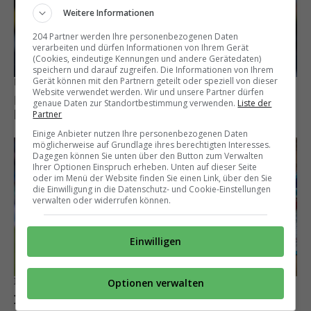
Weitere Informationen
204 Partner werden Ihre personenbezogenen Daten
verarbeiten und dürfen Informationen von Ihrem Gerät
(Cookies, eindeutige Kennungen und andere Gerätedaten)
speichern und darauf zugreifen. Die Informationen von Ihrem
Gerät können mit den Partnern geteilt oder speziell von dieser
Bleibt vorerst in München
Website verwendet werden. Wir und unsere Partner dürfen
Michael Olise lehnt Liverpool ab und hat
genaue Daten zur Standortbestimmung verwenden.
Liste der
künftig einen anderen Wunschklub
Partner
Einige Anbieter nutzen Ihre personenbezogenen Daten
möglicherweise auf Grundlage ihres berechtigten Interesses.
Dagegen können Sie unten über den Button zum Verwalten
Ihrer Optionen Einspruch erheben. Unten auf dieser Seite
oder im Menü der Website finden Sie einen Link, über den Sie
die Einwilligung in die Datenschutz- und Cookie-Einstellungen
verwalten oder widerrufen können.
Einwilligen
Irre Statistik
Optionen verwalten
In der Super League wird mehr gesprintet