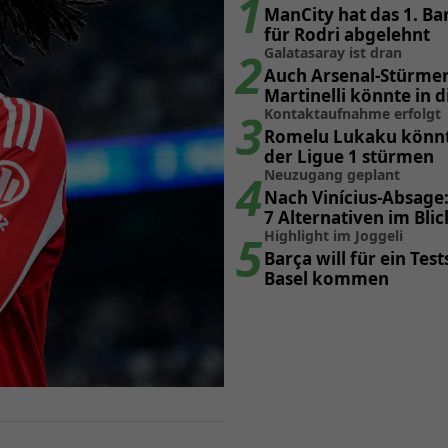
1
ManCity hat das 1. B
für Rodri abgelehnt
2
Galatasaray ist dran
Auch Arsenal-Stürmer
Martinelli könnte in d
3
wechseln
Kontaktaufnahme erfolgt
Romelu Lukaku könnte
der Ligue 1 stürmen
4
Neuzugang geplant
Nach Vinícius-Absage:
7 Alternativen im Blic
5
Highlight im Joggeli
Barça will für ein Tes
Basel kommen