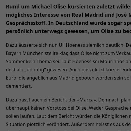
Rund um Michael Olise kursierten zuletzt wilde
mögliches Interesse von Real Madrid und José 
Gesprächsstoff. In Deutschland wurde sogar spe
persönlich unterwegs gewesen, um Olise zu be
Dazu äusserte sich nun Uli Hoeness ziemlich deutlich. D
Bayern München stellte klar, dass Olise nicht zum Verka
Sommer kein Thema sei. Laut Hoeness sei Mourinhos ang
deshalb „unnötig“ gewesen. Auch die zuletzt kursieren
Euro, die angeblich aus Madrid geboten worden sein soll
dementiert.
Dazu passt auch ein Bericht der «Marca». Demnach plant
überhaupt keinen Vorstoss bei Olise. Weder Gespräche
sollen laufen. Laut dem Bericht würden die Königlichen nu
Situation plötzlich verändert. Außerdem heisst es aus 