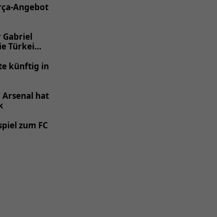
arça-Angebot
 Gabriel
ie Türkei
 künftig in
 Arsenal hat
k
tspiel zum FC