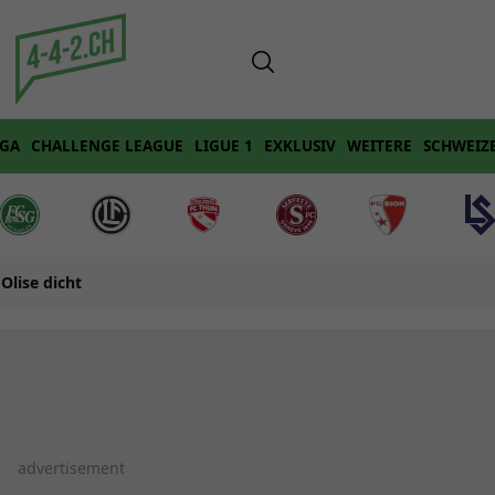
IGA
CHALLENGE LEAGUE
LIGUE 1
EXKLUSIV
WEITERE
SCHWEIZ
Olise dicht