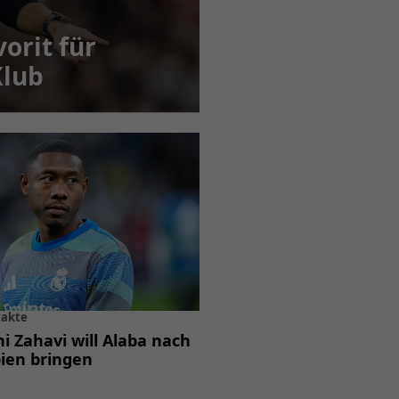
vorit für
Klub
takte
ni Zahavi will Alaba nach
ien bringen