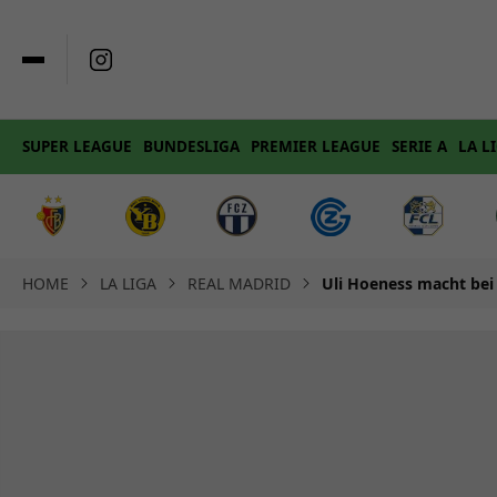
SUPER LEAGUE
BUNDESLIGA
PREMIER LEAGUE
SERIE A
LA L
HOME
LA LIGA
REAL MADRID
Uli Hoeness macht bei 