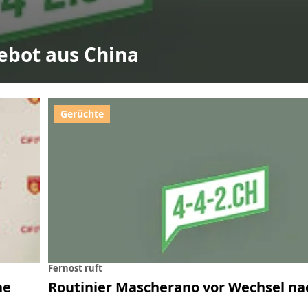
ebot aus China
Fernost ruft
ne
Routinier Mascherano vor Wechsel na