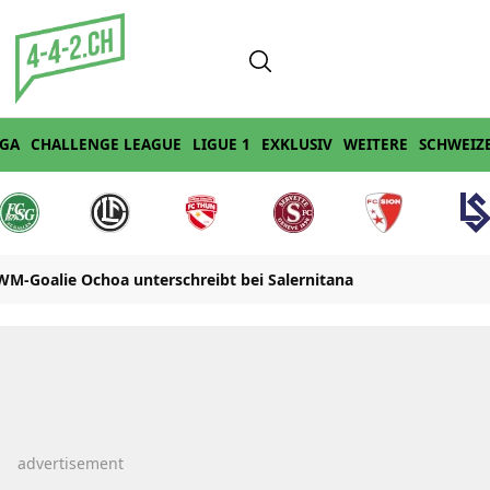
IGA
CHALLENGE LEAGUE
LIGUE 1
EXKLUSIV
WEITERE
SCHWEIZ
 WM-Goalie Ochoa unterschreibt bei Salernitana