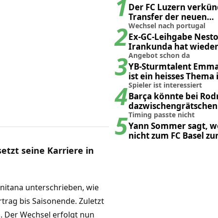
1
Der FC Luzern verkün
Transfer der neuen
2
Sturmhoffnung
Wechsel nach portugal
Ex-GC-Leihgabe Nest
Irankunda hat wieder
3
neuen Klub
Angebot schon da
YB-Sturmtalent Emma
ist ein heisses Thema 
4
Spieler ist interessiert
Barça könnte bei Rod
dazwischengrätschen 
5
wegschnappen
Timing passte nicht
Yann Sommer sagt, w
nicht zum FC Basel z
ist
tzt seine Karriere in
rnitana unterschrieben, wie
rtrag bis Saisonende. Zuletzt
. Der Wechsel erfolgt nun