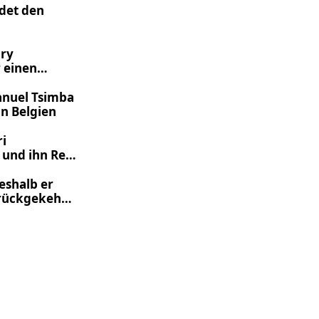
det den
ory
 einen
nuel Tsimba
in Belgien
ri
und ihn Real
eshalb er
urückgekehrt