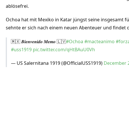
ablösefrei.
Ochoa hat mit Mexiko in Katar jüngst seine insgesamt f
sehnte er sich nach einem neuen Abenteuer und findet die
🇲🇽 𝑩𝒊𝒆𝒏𝒗𝒆𝒏𝒊𝒅𝒐 𝑴𝒆𝒎𝒐 🇱🇻
#Ochoa
#macteanimo
#forz
#uss1919
pic.twitter.com/qHtBAuU0Vh
— US Salernitana 1919 (@OfficialUSS1919)
December 2