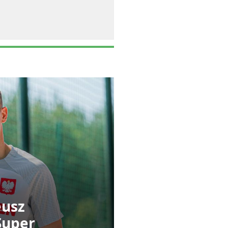
eusz
Super