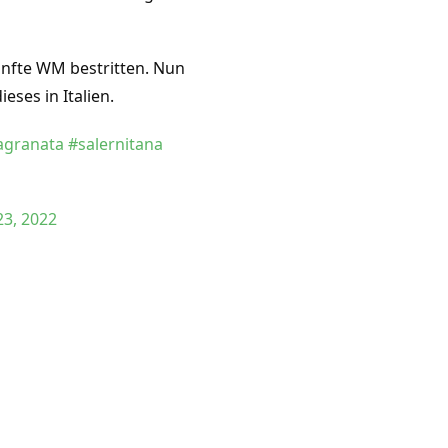
ünfte WM bestritten. Nun
ses in Italien.
agranata
#salernitana
3, 2022