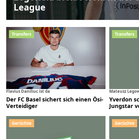
League
Flavius Daniliuc ist da
Mateusz Legow
Der FC Basel sichert sich einen Ösi-
Yverdon sc
Verteidiger
Jungstar v