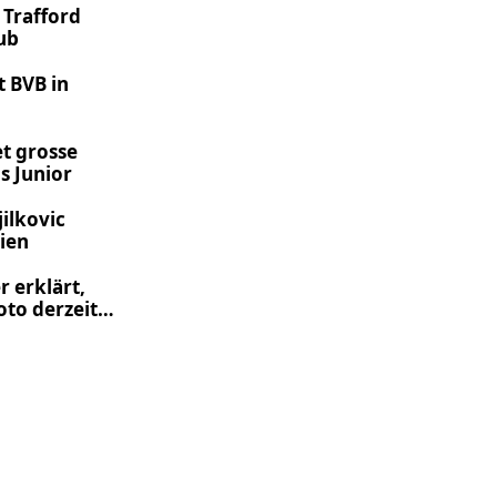
 Trafford
ub
t BVB in
t grosse
s Junior
jilkovic
ien
r erklärt,
to derzeit
s