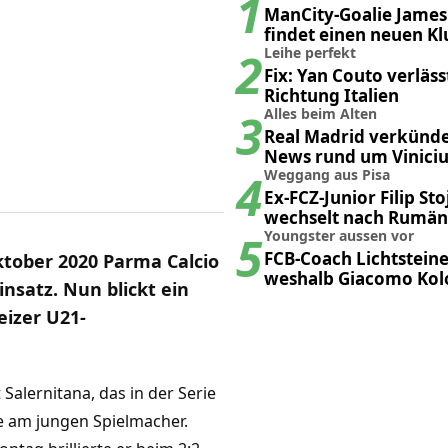
1
ManCity-Goalie James
findet einen neuen Kl
2
Leihe perfekt
Fix: Yan Couto verläss
Richtung Italien
3
Alles beim Alten
Real Madrid verkünde
News rund um Viniciu
4
Weggang aus Pisa
Ex-FCZ-Junior Filip Sto
wechselt nach Rumän
5
Youngster aussen vor
FCB-Coach Lichtsteine
ktober 2020 Parma Calcio
weshalb Giacomo Kolo
nsatz. Nun blickt ein
hinten anstehen mus
eizer U21-
t Salernitana, das in der Serie
sse am jungen Spielmacher.