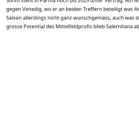
Sohm steht in Parma noch bis 2025 unter Vertrag. Am Mon
gegen Venedig, wo er an beiden Treffern beteiligt war. An
Saison allerdings nicht ganz wunschgemäss, auch was di
grosse Potential des Mittelfeldprofis blieb Salernitana a