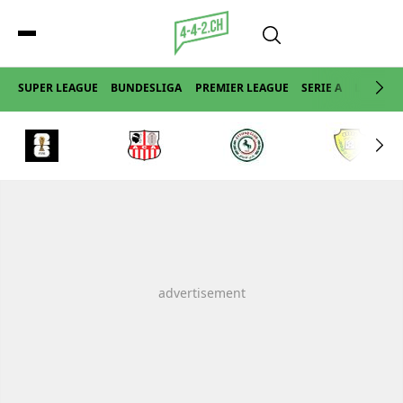
SUPER LEAGUE
BUNDESLIGA
PREMIER LEAGUE
SERIE A
LA LIGA