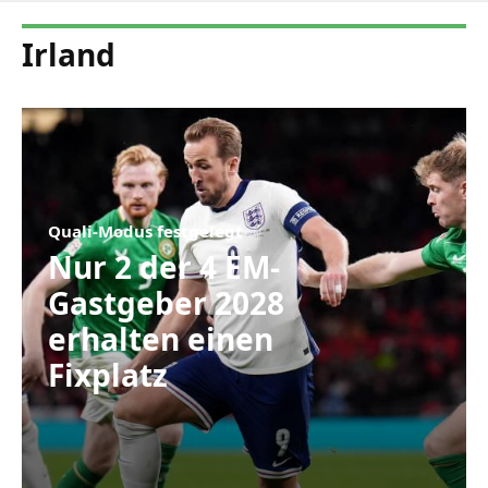
Irland
Quali-Modus festgelegt
Nur 2 der 4 EM-
Gastgeber 2028
erhalten einen
Fixplatz