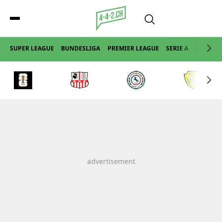
SUPER LEAGUE
BUNDESLIGA
PREMIER LEAGUE
SERIE A
LA LIGA