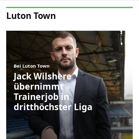
Luton Town
Bei Luton Town
Jack Wilshere
übernimmt
Trainerjob in
dritthöchster Liga