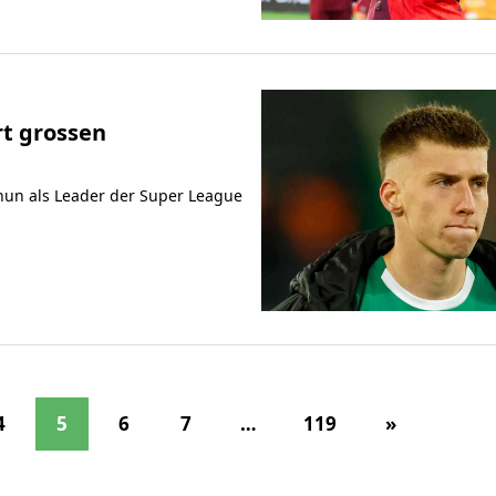
rt grossen
Thun als Leader der Super League
4
5
6
7
…
119
»