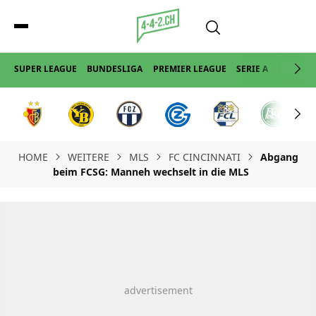
SUPER LEAGUE
BUNDESLIGA
PREMIER LEAGUE
SERIE A
LA LIGA
HOME
WEITERE
MLS
FC CINCINNATI
Abgang
beim FCSG: Manneh wechselt in die MLS