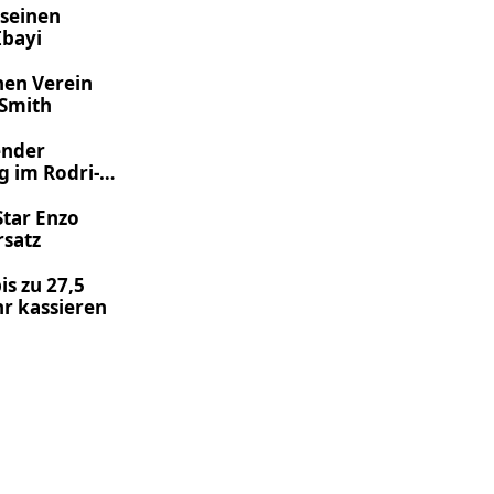
 seinen
Ibayi
nen Verein
 Smith
ender
g im Rodri-
Star Enzo
rsatz
is zu 27,5
hr kassieren