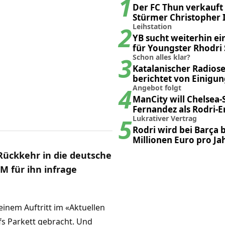
1
Der FC Thun verkauft
Stürmer Christopher 
2
Leihstation
YB sucht weiterhin ei
für Youngster Rhodri
3
Schon alles klar?
Katalanischer Radios
berichtet von Einigun
4
Poker
Angebot folgt
ManCity will Chelsea-
Fernandez als Rodri-E
5
Lukrativer Vertrag
Rodri wird bei Barça b
Millionen Euro pro Ja
Rückkehr in die deutsche
M für ihn infrage
einem Auftritt im «Aktuellen
fs Parkett gebracht. Und