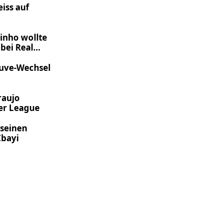
eiss auf
rinho wollte
bei Real
Juve-Wechsel
raujo
ier League
 seinen
Ibayi