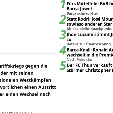
1
Fürs Mittelfeld: BVB h
Barça-Juwel
2
Barça schnappt zu
Statt Rodri: José Mou
sowieso anderen Star 
3
Madrid
Ablöse bleibt Knackpunkt
Jhon Lucumí stimmt 
zu
4
Details zur Überraschung
Barça-Knall: Ronald A
wechselt in die Prem
5
Nach Marokko
Der FC Thun verkauft
iffskriegs gegen die
Stürmer Christopher 
eder mit seinen
ationalen Wettkämpfen
wortlichen einen Austritt
er einen Wechsel nach