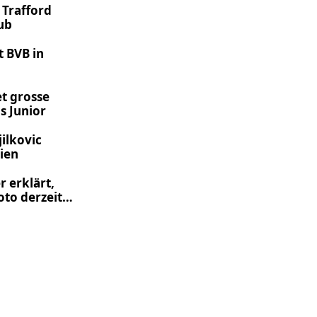
 Trafford
ub
t BVB in
t grosse
s Junior
jilkovic
ien
r erklärt,
to derzeit
s