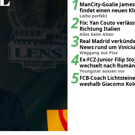
1
ManCity-Goalie James
findet einen neuen Kl
2
Leihe perfekt
Fix: Yan Couto verläss
Richtung Italien
3
Alles beim Alten
Real Madrid verkünde
News rund um Viniciu
4
Weggang aus Pisa
Ex-FCZ-Junior Filip Sto
wechselt nach Rumän
5
Youngster aussen vor
FCB-Coach Lichtsteine
weshalb Giacomo Kolo
hinten anstehen mus