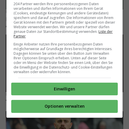
204 Partner werden Ihre personenbezogenen Daten
verarbeiten und dürfen Informationen von Ihrem Gerät
Klub gefunden
(Cookies, eindeutige Kennungen und andere Gerätedaten)
speichern und darauf zugreifen. Die Informationen von Ihrem
Der frühere FCB-Trainerkandidat Davide
Gerät können mit den Partnern geteilt oder speziell von dieser
Ancelotti wechselt nach Frankreich
Website verwendet werden. Wir und unsere Partner dürfen
genaue Daten zur Standortbestimmung verwenden.
Liste der
Partner
Einige Anbieter nutzen Ihre personenbezogenen Daten
möglicherweise auf Grundlage ihres berechtigten Interesses.
Dagegen können Sie unten über den Button zum Verwalten
Ihrer Optionen Einspruch erheben. Unten auf dieser Seite
oder im Menü der Website finden Sie einen Link, über den Sie
die Einwilligung in die Datenschutz- und Cookie-Einstellungen
verwalten oder widerrufen können.
Einwilligen
Lille spielt nicht mit
YB blitzt mit Angebot für Alan Virginius ab
Optionen verwalten