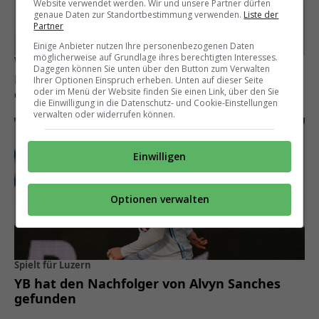
Website verwendet werden. Wir und unsere Partner dürfen
genaue Daten zur Standortbestimmung verwenden.
Liste der
Partner
Einige Anbieter nutzen Ihre personenbezogenen Daten
möglicherweise auf Grundlage ihres berechtigten Interesses.
Wechsel perfekt
Dagegen können Sie unten über den Button zum Verwalten
Luzern-Verteidiger Ismajl Beka wagt bei GC
Ihrer Optionen Einspruch erheben. Unten auf dieser Seite
oder im Menü der Website finden Sie einen Link, über den Sie
einen Neuanfang
die Einwilligung in die Datenschutz- und Cookie-Einstellungen
verwalten oder widerrufen können.
Einwilligen
Optionen verwalten
Spielt für Luzern
YB hat den Nachfolger von Alvyn Sanches
gefunden