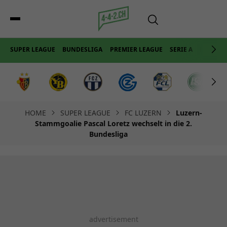
SUPER LEAGUE
BUNDESLIGA
PREMIER LEAGUE
SERIE A
LA LIGA
HOME
SUPER LEAGUE
FC LUZERN
Luzern-
Stammgoalie Pascal Loretz wechselt in die 2.
Bundesliga