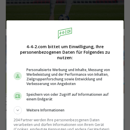
4-4-2.com bittet um Einwilligung, Ihre
personenbezogenen Daten für Folgendes zu
nutzen:
Personalisierte Werbung und Inhalte, Messung von
Werbeleistung und der Performance von Inhalten,
Zielgruppenforschung sowie Entwicklung und
Verbesserung von Angeboten
Speichern von oder Zugriff auf Informationen auf
Irre Statistik
einem Endgerät
In der Super League wird mehr gesprintet
als in der Premier League
Weitere Informationen
204 Partner werden Ihre personenbezogenen Daten
verarbeiten und dürfen Informationen von Ihrem Gerät
(Cookies, eindeutige Kennungen und andere Gerätedaten)