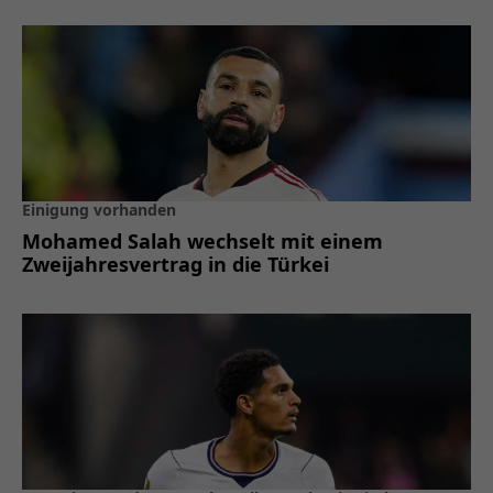
Einigung vorhanden
Mohamed Salah wechselt mit einem
Zweijahresvertrag in die Türkei