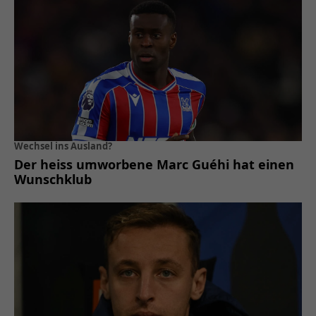
Wechsel ins Ausland?
Der heiss umworbene Marc Guéhi hat einen
Wunschklub