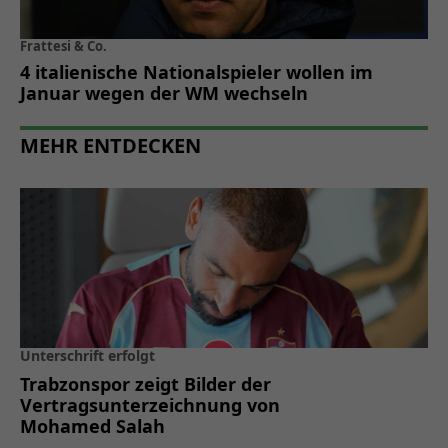
Frattesi & Co.
4 italienische Nationalspieler wollen im
Januar wegen der WM wechseln
MEHR ENTDECKEN
Unterschrift erfolgt
Trabzonspor zeigt Bilder der
Vertragsunterzeichnung von
Mohamed Salah