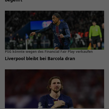
PSG könnte wegen des Financial Fair Play verkaufen
Liverpool bleibt bei Barcola dran