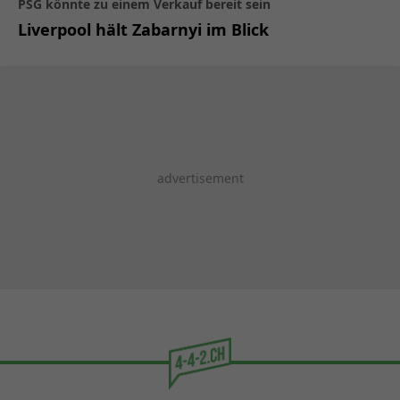
PSG könnte zu einem Verkauf bereit sein
Liverpool hält Zabarnyi im Blick