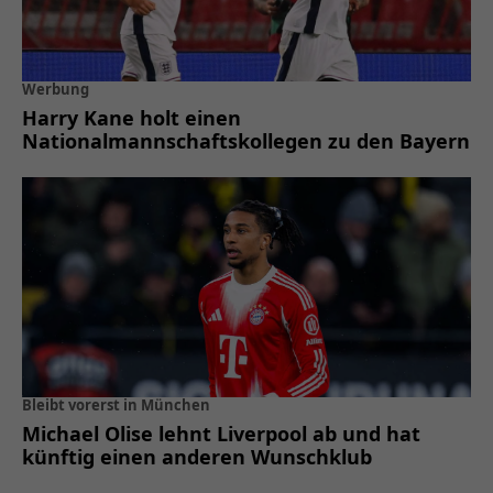
Werbung
Harry Kane holt einen
Nationalmannschaftskollegen zu den Bayern
Bleibt vorerst in München
Michael Olise lehnt Liverpool ab und hat
künftig einen anderen Wunschklub