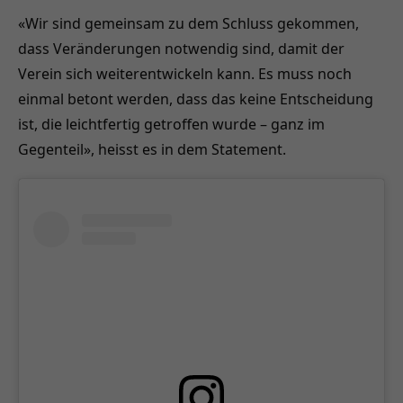
«Wir sind gemeinsam zu dem Schluss gekommen,
dass Veränderungen notwendig sind, damit der
Verein sich weiterentwickeln kann. Es muss noch
einmal betont werden, dass das keine Entscheidung
ist, die leichtfertig getroffen wurde – ganz im
Gegenteil», heisst es in dem Statement.