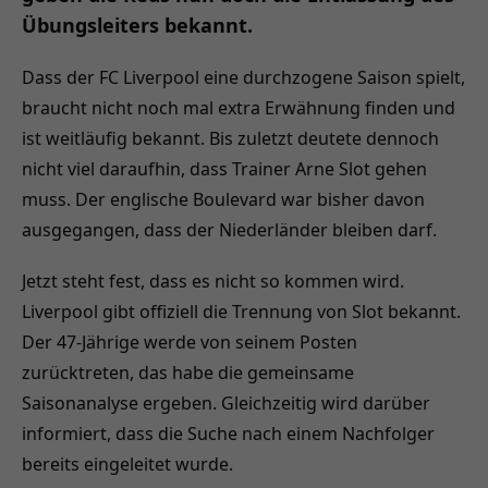
Übungsleiters bekannt.
Dass der FC Liverpool eine durchzogene Saison spielt,
braucht nicht noch mal extra Erwähnung finden und
ist weitläufig bekannt. Bis zuletzt deutete dennoch
nicht viel daraufhin, dass Trainer Arne Slot gehen
muss. Der englische Boulevard war bisher davon
ausgegangen, dass der Niederländer bleiben darf.
Jetzt steht fest, dass es nicht so kommen wird.
Liverpool gibt offiziell die Trennung von Slot bekannt.
Der 47-Jährige werde von seinem Posten
zurücktreten, das habe die gemeinsame
Saisonanalyse ergeben. Gleichzeitig wird darüber
informiert, dass die Suche nach einem Nachfolger
bereits eingeleitet wurde.