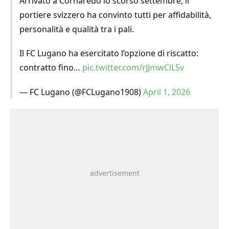
Arrivato a Cornaredo lo scorso settembre, il
portiere svizzero ha convinto tutti per affidabilità,
personalità e qualità tra i pali.
Il FC Lugano ha esercitato l’opzione di riscatto:
contratto fino…
pic.twitter.com/rJJmwClL5v
— FC Lugano (@FCLugano1908)
April 1, 2026