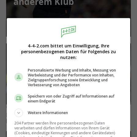
anderem Klub
4-4-2.com bittet um Einwilligung, Ihre
personenbezogenen Daten für Folgendes zu
nutzen:
Personalisierte Werbung und Inhalte, Messung von
Werbeleistung und der Performance von Inhalten,
Zielgruppenforschung sowie Entwicklung und
Verbesserung von Angeboten
Speichern von oder Zugriff auf Informationen auf
einem Endgerät
Bleibt vorerst in München
Weitere Informationen
Michael Olise lehnt Liverpool ab und hat
künftig einen anderen Wunschklub
204 Partner werden Ihre personenbezogenen Daten
verarbeiten und dürfen Informationen von Ihrem Gerät
(Cookies, eindeutige Kennungen und andere Gerätedaten)