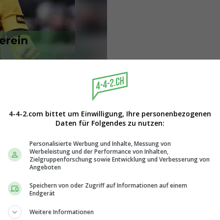
r die linke Abwehrseite und
raglich ist Muheim noch bis
4-4-2.com bittet um Einwilligung, Ihre personenbezogenen
ten gemacht, einen
Daten für Folgendes zu nutzen:
in der abgelaufenen Spielzeit
Personalisierte Werbung und Inhalte, Messung von
eine Sprunggelenksverletzung
Werbeleistung und der Performance von Inhalten,
Zielgruppenforschung sowie Entwicklung und Verbesserung von
rholt hat.
Angeboten
Speichern von oder Zugriff auf Informationen auf einem
Endgerät
Weitere Informationen