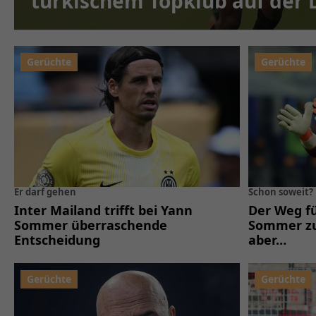
türkischem Topklub auf der L
Er darf gehen
Schon soweit?
Inter Mailand trifft bei Yann
Der Weg f
Sommer überraschende
Sommer zum
Entscheidung
aber…