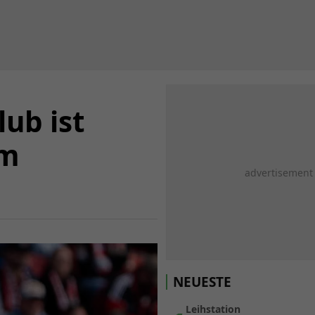
lub ist
im
NEUESTE
Leihstation