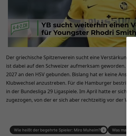
Der griechische Spitzenverein sucht eine Verstärkung fü
ist dabei auf den Schweizer aufmerksam geworden. Vert
2027 an den HSV gebunden. Bislang hat er keine Anstal
Klubwechsel anzustreben. Für die Hamburger bestritt er 
in der Bundesliga 29 Ligaspiele. Im April hatte er sich 
zugezogen, von der er sich aber rechtzeitig vor der WM e