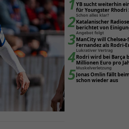
1
YB sucht weiterhin ei
für Youngster Rhodri
2
Schon alles klar?
Katalanischer Radios
berichtet von Einigun
3
Poker
Angebot folgt
ManCity will Chelsea-
Fernandez als Rodri-E
4
Lukrativer Vertrag
Rodri wird bei Barça b
Millionen Euro pro Ja
5
Muskelverletzung
Jonas Omlin fällt beim
schon wieder aus