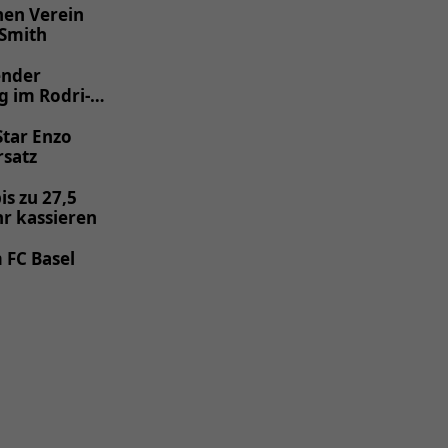
nen Verein
 Smith
ender
g im Rodri-
Star Enzo
rsatz
is zu 27,5
hr kassieren
 FC Basel