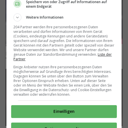
Speichern von oder Zugriff auf Informationen auf
einem Endgerät
Weitere Informationen
204 Partner werden Ihre personenbezogenen Daten
verarbeiten und dürfen Informationen von Ihrem Gerät
(Cookies, eindeutige Kennungen und andere Gerätedaten)
speichern und darauf zugreifen. Die Informationen von Ihrem
Gerät können mit den Partnern geteilt oder speziell von dieser
Wie einst Colleen Rooney
Website verwendet werden. Wir und unsere Partner dürfen
Hansi Flick hat Kabinen-Maulwurf mit einem
genaue Daten zur Standortbestimmung verwenden.
Liste der
Trick überführt
Partner
Einige Anbieter nutzen Ihre personenbezogenen Daten
möglicherweise auf Grundlage ihres berechtigten Interesses.
Dagegen können Sie unten über den Button zum Verwalten
Ihrer Optionen Einspruch erheben. Unten auf dieser Seite
oder im Menü der Website finden Sie einen Link, über den Sie
die Einwilligung in die Datenschutz- und Cookie-Einstellungen
verwalten oder widerrufen können.
Einwilligen
Auch in Spanien