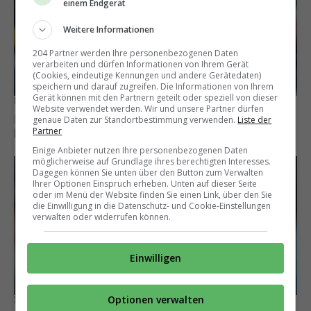
einem Endgerät
Weitere Informationen
204 Partner werden Ihre personenbezogenen Daten
verarbeiten und dürfen Informationen von Ihrem Gerät
(Cookies, eindeutige Kennungen und andere Gerätedaten)
speichern und darauf zugreifen. Die Informationen von Ihrem
Gerät können mit den Partnern geteilt oder speziell von dieser
Bleibt vorerst in München
Website verwendet werden. Wir und unsere Partner dürfen
Michael Olise lehnt Liverpool ab und hat
genaue Daten zur Standortbestimmung verwenden.
Liste der
Partner
künftig einen anderen Wunschklub
Einige Anbieter nutzen Ihre personenbezogenen Daten
möglicherweise auf Grundlage ihres berechtigten Interesses.
Dagegen können Sie unten über den Button zum Verwalten
Ihrer Optionen Einspruch erheben. Unten auf dieser Seite
oder im Menü der Website finden Sie einen Link, über den Sie
die Einwilligung in die Datenschutz- und Cookie-Einstellungen
verwalten oder widerrufen können.
Einwilligen
Optionen verwalten
Intensive Kontakte