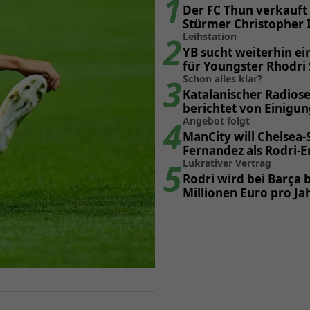
1
Der FC Thun verkauft
Stürmer Christopher 
2
Leihstation
YB sucht weiterhin ei
für Youngster Rhodri
3
Schon alles klar?
Katalanischer Radios
berichtet von Einigun
4
Poker
Angebot folgt
ManCity will Chelsea-
Fernandez als Rodri-E
5
Lukrativer Vertrag
Rodri wird bei Barça b
Millionen Euro pro Ja