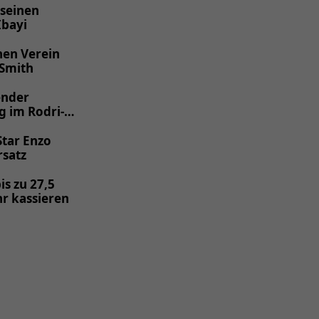
 seinen
Ibayi
nen Verein
 Smith
ender
g im Rodri-
Star Enzo
rsatz
is zu 27,5
hr kassieren