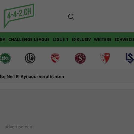
IGA
CHALLENGE LEAGUE
LIGUE 1
EXKLUSIV
WEITERE
SCHWEIZ
lte Neil El Aynaoui verpflichten