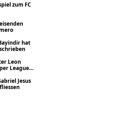
tspiel zum FC
eisenden
omero
Bayindir hat
schrieben
ter Leon
per League-
abriel Jesus
fliessen