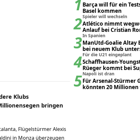
1
Barça will für ein Tes
Basel kommen
2
Spieler will wechseln
Atlético nimmt wegw
Anlauf bei Cristian R
3
In Spanien
ManUtd-Goalie Altay 
bei neuem Klub unter
4
Für die U21 eingeplant
Schaffhausen-Youngs
Rüeger kommt bei Su
5
Klub unter
Napoli ist dran
Für Arsenal-Stürmer G
könnten 20 Millionen 
ndere Klubs
Millionensegen bringen
talanta, Flügelstürmer Alexis
aldini in Monza überzeugen