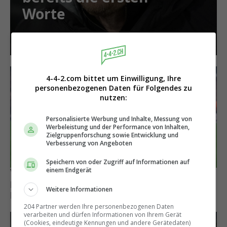
Worte
4-4-2.com bittet um Einwilligung, Ihre
personenbezogenen Daten für Folgendes zu
nutzen:
Personalisierte Werbung und Inhalte, Messung von
Werbeleistung und der Performance von Inhalten,
Zielgruppenforschung sowie Entwicklung und
Verbesserung von Angeboten
Speichern von oder Zugriff auf Informationen auf
einem Endgerät
Verstärkung für die Offensive?
Exklusiv: Vaduz hat FCB-Stürmer Kaio
Weitere Informationen
Eduardo wieder auf dem Zettel
204 Partner werden Ihre personenbezogenen Daten
verarbeiten und dürfen Informationen von Ihrem Gerät
(Cookies, eindeutige Kennungen und andere Gerätedaten)